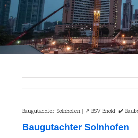
Baugutachter Solnhofen | ↗️ BSV Enold: ✔️ Bau
Baugutachter Solnhofen