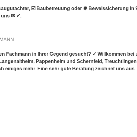
augutachter, ☑️ Baubetreuung oder ✹ Beweissicherung in 
i uns ✉ ✔.
HMANN.
en Fachmann in Ihrer Gegend gesucht? ✓ Willkommen bei
angenaltheim, Pappenheim und Schernfeld, Treuchtlingen, We
 einiges mehr. Eine sehr gute Beratung zeichnet uns aus