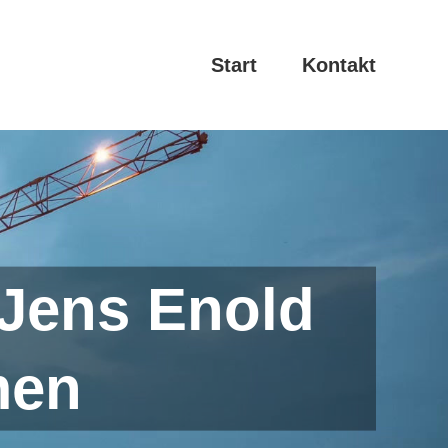
Start
Kontakt
 Jens Enold
men